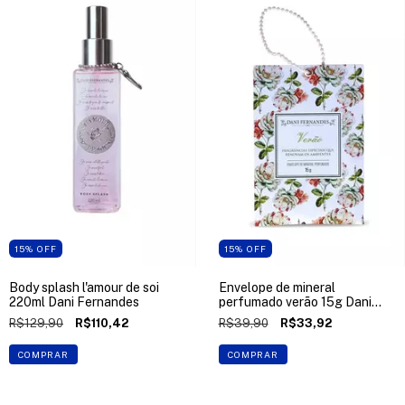
15
%
OFF
15
%
OFF
Body splash l'amour de soi
Envelope de mineral
220ml Dani Fernandes
perfumado verão 15g Dani
Fernandes
R$129,90
R$110,42
R$39,90
R$33,92
COMPRAR
COMPRAR