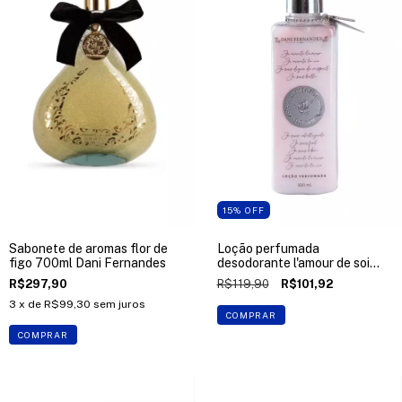
15
%
OFF
Sabonete de aromas flor de
Loção perfumada
figo 700ml Dani Fernandes
desodorante l'amour de soi
300ml Dani Fernandes
R$297,90
R$119,90
R$101,92
3
x de
R$99,30
sem juros
COMPRAR
COMPRAR