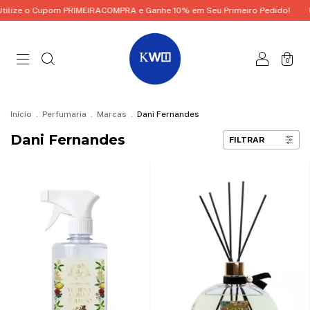
ACOMPRA e Ganhe 10% em Seu Primeiro Pedido!
Utilize o Cupom PRIMEI
0
Início
.
Perfumaria
.
Marcas
.
Dani Fernandes
Dani Fernandes
FILTRAR