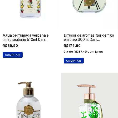
Água perfumada verbena e
Difusor de aromas flor de figo
limão siciliano 510ml Dani
em óleo 300ml Dani
Fernandes
Fernandes
R$69,90
R$174,90
2
x de
R$87,45
sem juros
COMPRAR
COMPRAR