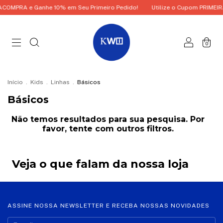
ACOMPRA e Ganhe 10% em Seu Primeiro Pedido!
Utilize o Cupom PRIMEI
0
Início
.
Kids
.
Linhas
.
Básicos
Básicos
Não temos resultados para sua pesquisa. Por
favor, tente com outros filtros.
Veja o que falam da nossa loja
ASSINE NOSSA NEWSLETTER E RECEBA NOSSAS NOVIDADES