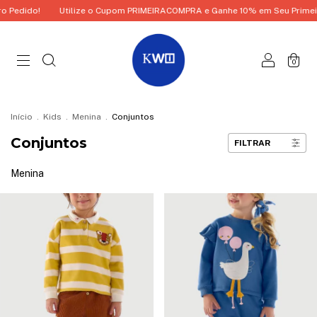
Utilize o Cupom PRIMEIRACOMPRA e Ganhe 10% em Seu Primeiro Pedido!
0
Início
.
Kids
.
Menina
.
Conjuntos
Conjuntos
FILTRAR
Menina