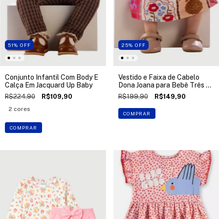
51
%
OFF
25
%
OFF
Conjunto Infantil Com Body E
Vestido e Faixa de Cabelo
Calça Em Jacquard Up Baby
Dona Joana para Bebê Três e
Já
R$224,90
R$109,90
R$199,90
R$149,90
2 cores
COMPRAR
COMPRAR