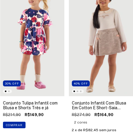
30
%
OFF
40
%
OFF
Conjunto Tulipa Infantil com
Conjunto Infantil Com Blusa
Blusa e Shorts Três e já
Em Cotton E Short-Saia
Tweed Up Baby
R$214,90
R$149,90
R$274,90
R$164,90
2 cores
COMPRAR
2
x de
R$82,45
sem juros