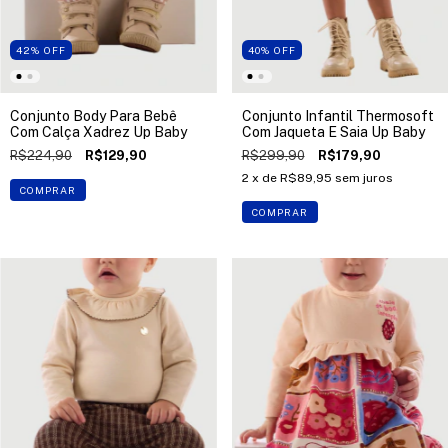
42
%
OFF
40
%
OFF
Conjunto Body Para Bebê
Conjunto Infantil Thermosoft
Com Calça Xadrez Up Baby
Com Jaqueta E Saia Up Baby
R$224,90
R$129,90
R$299,90
R$179,90
2
x de
R$89,95
sem juros
COMPRAR
COMPRAR