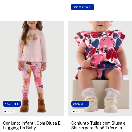
COMPRAR
45
%
OFF
20
%
OFF
Conjunto Infantil Com Blusa E
Conjunto Tulipa com Blusa e
Legging Up Baby
Shorts para Bebê Três e Já