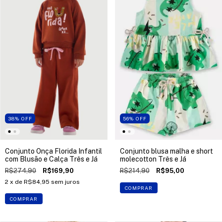
38
%
OFF
56
%
OFF
Conjunto Onça Florida Infantil
Conjunto blusa malha e short
com Blusão e Calça Três e Já
molecotton Três e Já
R$274,90
R$169,90
R$214,90
R$95,00
2
x de
R$84,95
sem juros
COMPRAR
COMPRAR