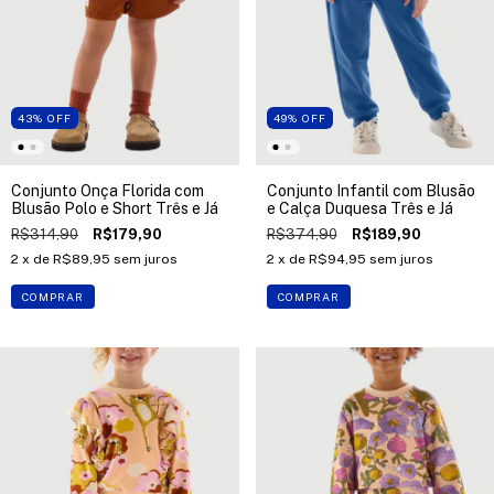
43
%
OFF
49
%
OFF
Conjunto Onça Florida com
Conjunto Infantil com Blusão
Blusão Polo e Short Três e Já
e Calça Duquesa Três e Já
R$314,90
R$179,90
R$374,90
R$189,90
2
x de
R$89,95
sem juros
2
x de
R$94,95
sem juros
COMPRAR
COMPRAR