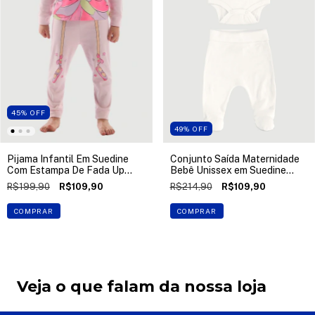
45
%
OFF
49
%
OFF
Pijama Infantil Em Suedine
Conjunto Saída Maternidade
Com Estampa De Fada Up
Bebê Unissex em Suedine
Baby
Pima Up Baby
R$199,90
R$109,90
R$214,90
R$109,90
COMPRAR
COMPRAR
Veja o que falam da nossa loja