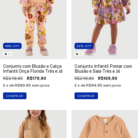
49
%
OFF
32
%
OFF
Conjunto com Blusão e Calça
Conjunto Infantil Pomar com
Infantil Onça Florida Três e Já
Blusão e Saia Três e Já
R$349,90
R$179,90
R$249,90
R$169,90
2
x de
R$89,95
sem juros
2
x de
R$84,95
sem juros
COMPRAR
COMPRAR