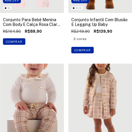
45
%
OFF
44
%
OFF
Conjunto Para Bebê Menina
Conjunto Infantil Com Blusão
Com Body E Calça Rosa Claro
E Legging Up Baby
Up Baby
R$164,90
R$89,90
R$249,90
R$139,90
2 cores
COMPRAR
COMPRAR