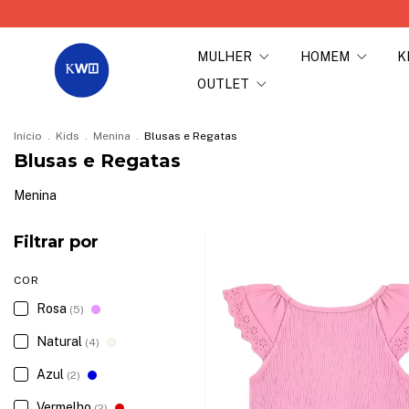
MULHER
HOMEM
K
OUTLET
Início
.
Kids
.
Menina
.
Blusas e Regatas
Blusas e Regatas
Menina
Filtrar por
COR
Rosa
(5)
Natural
(4)
Azul
(2)
Vermelho
(2)