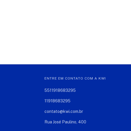
ENTRE EM CONTATO COM A KWI
5511918683295
11918683295
contato@kwi.com.br
Rua José Paulino, 400