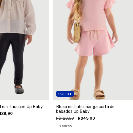
65
%
OFF
l em Tricoline Up Baby
Blusa em linho manga curta de
babados Up Baby
129,90
R$126,90
R$45,00
3 cores