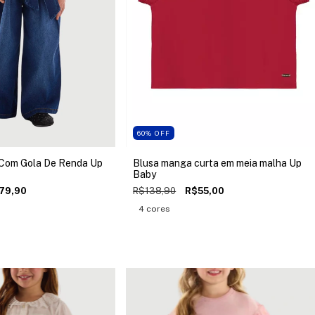
60
%
OFF
l Com Gola De Renda Up
Blusa manga curta em meia malha Up
Baby
79,90
R$138,90
R$55,00
4 cores