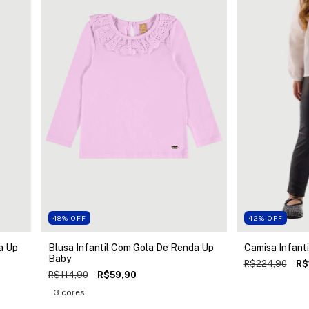
48
%
OFF
42
%
OFF
a Up
Blusa Infantil Com Gola De Renda Up
Camisa Infanti
Baby
R$224,90
R$
R$114,90
R$59,90
3 cores