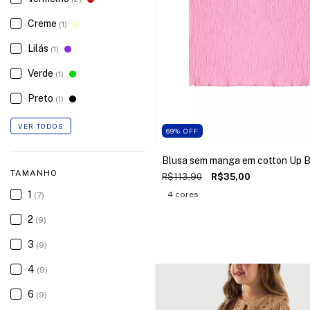
Creme
(1)
Lilás
(1)
Verde
(1)
Preto
(1)
VER TODOS
69
%
OFF
Blusa sem manga em cotton Up 
TAMANHO
R$113,90
R$35,00
1
4 cores
(7)
2
(9)
3
(9)
4
(9)
6
(9)