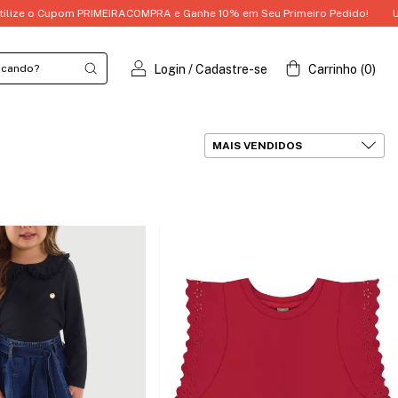
o Cupom PRIMEIRACOMPRA e Ganhe 10% em Seu Primeiro Pedido!
Utilize 
Login
/
Cadastre-se
Carrinho
(
0
)