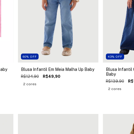
60
%
OFF
43
%
OFF
Baby
Blusa Infantil Em Meia Malha Up Baby
Blusa Infanti
Baby
R$124,90
R$49,90
R$139,90
R$
2 cores
2 cores