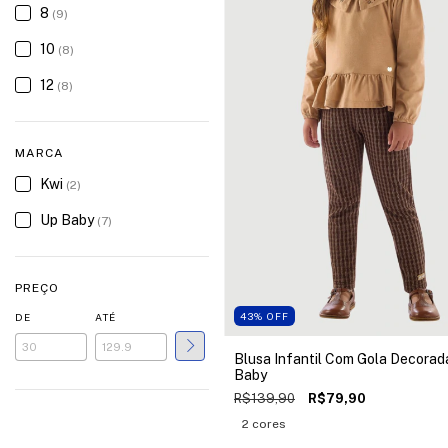
8
(9)
10
(8)
12
(8)
MARCA
Kwi
(2)
Up Baby
(7)
PREÇO
43
%
OFF
DE
ATÉ
Blusa Infantil Com Gola Decorad
Baby
R$139,90
R$79,90
2 cores