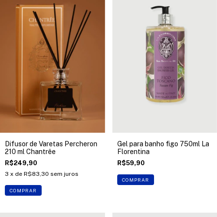
Difusor de Varetas Percheron
Gel para banho figo 750ml La
210 ml Chantrêe
Florentina
R$249,90
R$59,90
3
x de
R$83,30
sem juros
COMPRAR
COMPRAR