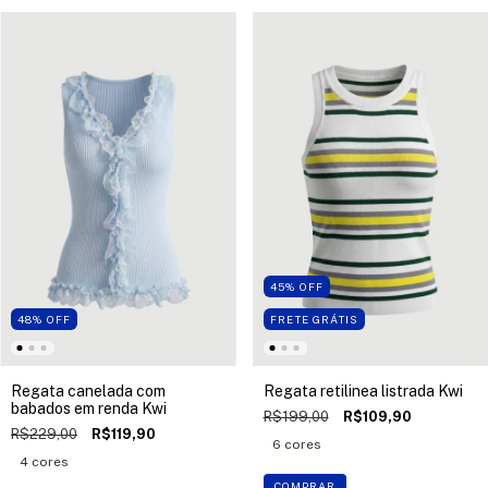
45
%
OFF
48
%
OFF
FRETE GRÁTIS
Regata canelada com
Regata retilinea listrada Kwi
babados em renda Kwi
R$199,00
R$109,90
R$229,00
R$119,90
6 cores
4 cores
COMPRAR