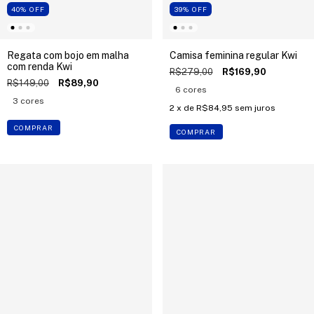
40
%
OFF
39
%
OFF
Regata com bojo em malha
Camisa feminina regular Kwi
com renda Kwi
R$279,00
R$169,90
R$149,00
R$89,90
6 cores
3 cores
2
x de
R$84,95
sem juros
COMPRAR
COMPRAR