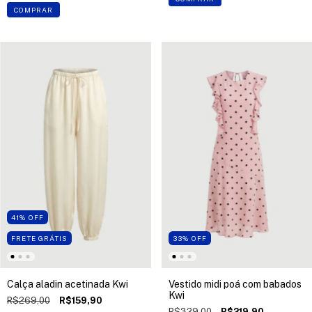
COMPRAR
41
%
OFF
FRETE GRÁTIS
33
%
OFF
Calça aladin acetinada Kwi
Vestido midi poá com babados
Kwi
R$269,00
R$159,90
R$329,00
R$219,90