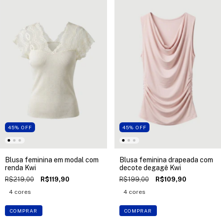
45
%
OFF
45
%
OFF
Blusa feminina em modal com
Blusa feminina drapeada com
renda Kwi
decote degagê Kwi
R$219,00
R$119,90
R$199,00
R$109,90
4 cores
4 cores
COMPRAR
COMPRAR