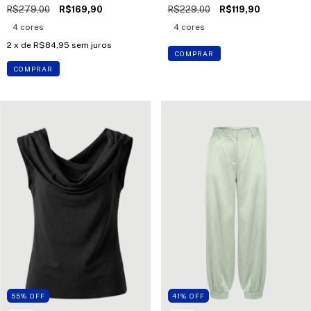
R$279,00
R$169,90
R$229,00
R$119,90
4 cores
4 cores
2
x de
R$84,95
sem juros
COMPRAR
COMPRAR
55
%
OFF
41
%
OFF