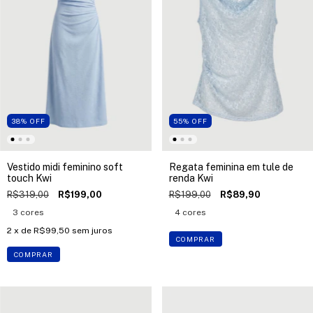
38
%
OFF
55
%
OFF
Vestido midi feminino soft
Regata feminina em tule de
touch Kwi
renda Kwi
R$319,00
R$199,00
R$199,00
R$89,90
3 cores
4 cores
2
x de
R$99,50
sem juros
COMPRAR
COMPRAR