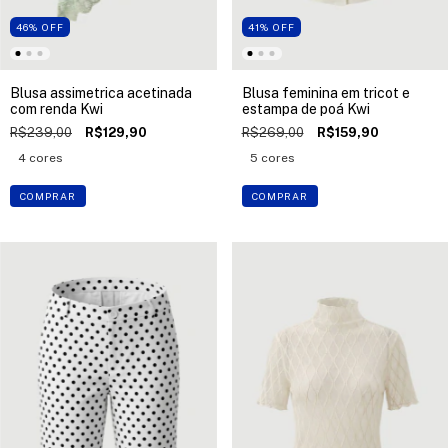
46
%
OFF
41
%
OFF
Blusa assimetrica acetinada
Blusa feminina em tricot e
com renda Kwi
estampa de poá Kwi
R$239,00
R$129,90
R$269,00
R$159,90
4 cores
5 cores
COMPRAR
COMPRAR