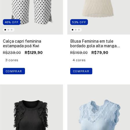
46
%
OFF
53
%
OFF
Calça capri feminina
Blusa Feminina em tule
estampada poá Kwi
bordado gola alta manga
curta Kwi
R$239,00
R$129,90
R$169,00
R$79,90
3 cores
4 cores
COMPRAR
COMPRAR