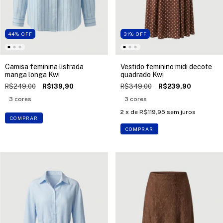
44
%
OFF
31
%
OFF
Camisa feminina listrada
Vestido feminino midi decote
manga longa Kwi
quadrado Kwi
R$249,00
R$139,90
R$349,00
R$239,90
3 cores
3 cores
2
x de
R$119,95
sem juros
COMPRAR
COMPRAR