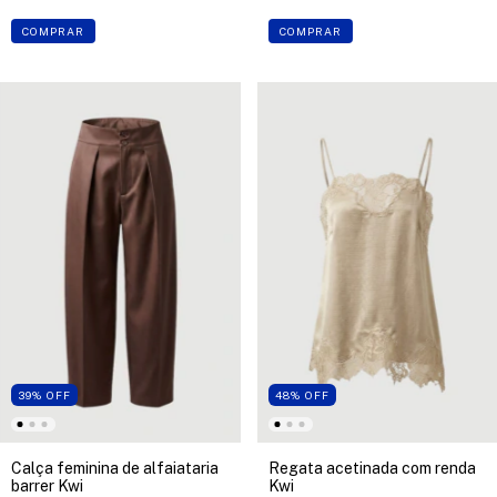
COMPRAR
COMPRAR
39
%
OFF
48
%
OFF
Calça feminina de alfaiataria
Regata acetinada com renda
barrer Kwi
Kwi