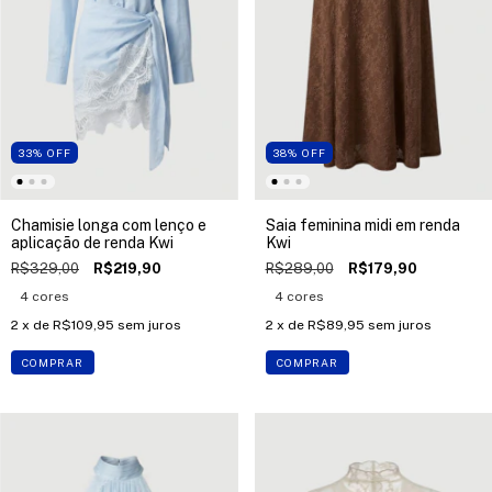
33
%
OFF
38
%
OFF
Chamisie longa com lenço e
Saia feminina midi em renda
aplicação de renda Kwi
Kwi
R$329,00
R$219,90
R$289,00
R$179,90
4 cores
4 cores
2
x de
R$109,95
sem juros
2
x de
R$89,95
sem juros
COMPRAR
COMPRAR