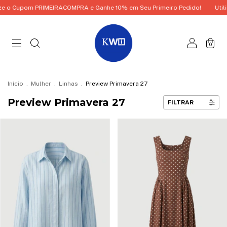
IRACOMPRA e Ganhe 10% em Seu Primeiro Pedido!
Utilize o Cupom PRIM
0
Início
.
Mulher
.
Linhas
.
Preview Primavera 27
Preview Primavera 27
FILTRAR