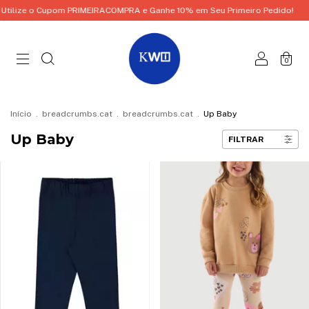
PRIMEIRACOMPRA e Ganhe 10% em Seu Primeiro Pedido!
Utilize o Cupom
0
Início
.
breadcrumbs.cat
.
breadcrumbs.cat
.
Up Baby
Up Baby
FILTRAR