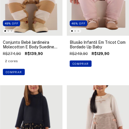
49
%
OFF
48
%
OFF
Conjunto Bebê Jardineira
Blusão Infantil Em Tricot Com
Molecotton E Body Suedine
Bordado Up Baby
Up Baby
R$274,90
R$139,90
R$249,90
R$129,90
2 cores
COMPRAR
COMPRAR