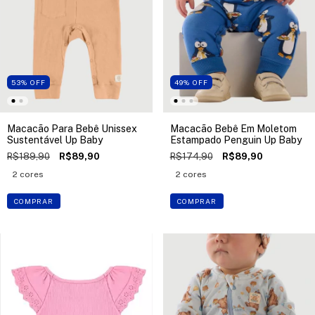
53
%
OFF
49
%
OFF
Macacão Para Bebê Unissex
Macacão Bebê Em Moletom
Sustentável Up Baby
Estampado Penguin Up Baby
R$189,90
R$89,90
R$174,90
R$89,90
2 cores
2 cores
COMPRAR
COMPRAR