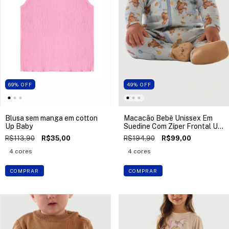
69
%
OFF
49
%
OFF
Blusa sem manga em cotton
Macacão Bebê Unissex Em
Up Baby
Suedine Com Zíper Frontal Up
Baby
R$113,90
R$35,00
R$194,90
R$99,00
4 cores
4 cores
COMPRAR
COMPRAR