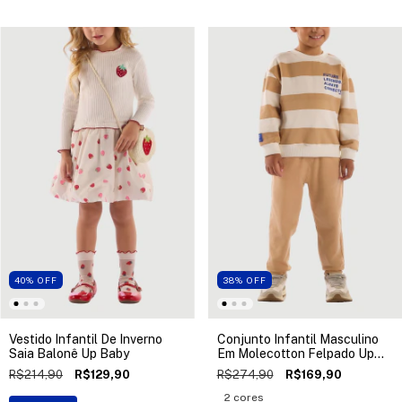
40
%
OFF
38
%
OFF
Vestido Infantil De Inverno
Conjunto Infantil Masculino
Saia Balonê Up Baby
Em Molecotton Felpado Up
Baby
R$214,90
R$129,90
R$274,90
R$169,90
2 cores