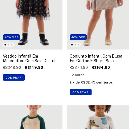
40
%
OFF
40
%
OFF
Vestido Infantil Em
Conjunto Infantil Com Blusa
Molecotton Com Saia De Tule
Em Cotton E Short-Saia
Up Baby
Tweed Up Baby
R$249,90
R$149,90
R$274,90
R$164,90
2 cores
COMPRAR
2
x de
R$82,45
sem juros
COMPRAR