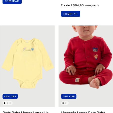
COMPRAR
2
x de
R$84,95
sem juros
COMPRAR
43
%
OFF
54
%
OFF