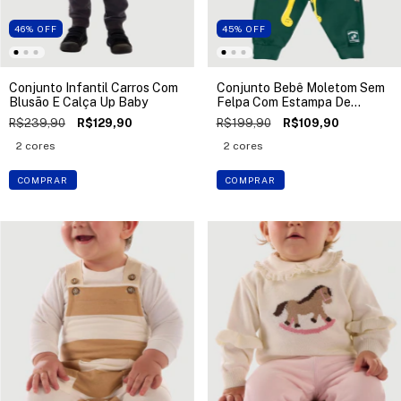
46
%
OFF
45
%
OFF
Conjunto Infantil Carros Com
Conjunto Bebê Moletom Sem
Blusão E Calça Up Baby
Felpa Com Estampa De
Dinossauro Up Baby
R$239,90
R$129,90
R$199,90
R$109,90
2 cores
2 cores
COMPRAR
COMPRAR