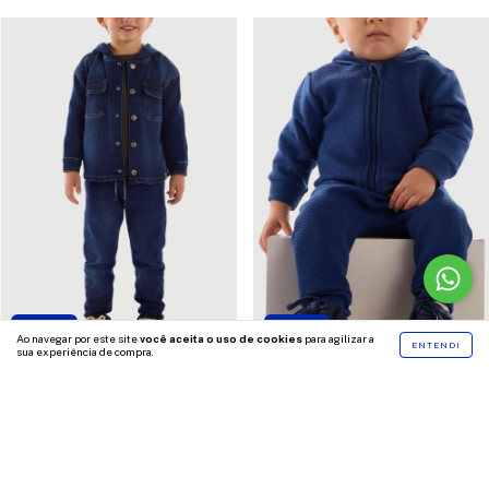
29
%
OFF
50
%
OFF
Ao navegar por este site
você aceita o uso de cookies
para agilizar a
ENTENDI
sua experiência de compra.
Calça Jeans Moletom Infantil
Conjunto Bebê Jaqueta Com
Com Elastano Up Baby
Orelhinhas E Calça Matelassê
Up Baby
R$224,90
R$159,90
R$299,90
R$149,90
2 cores
COMPRAR