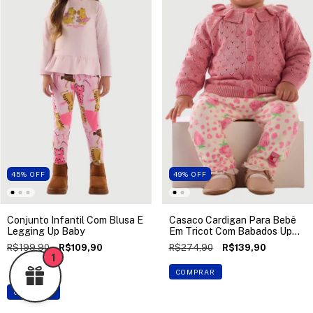
45
%
OFF
49
%
OFF
Conjunto Infantil Com Blusa E
Casaco Cardigan Para Bebê
Legging Up Baby
Em Tricot Com Babados Up
Baby
R$199,90
R$109,90
R$274,90
R$139,90
1
2 cores
COMPRAR
COMPRAR