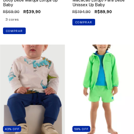
Body Bebê Manga Longa Up
Macacão Longo Para Bebê
Baby
Unissex Up Baby
R$69,90
R$39,90
R$194,90
R$89,90
3 cores
COMPRAR
COMPRAR
43
%
OFF
59
%
OFF