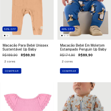
53
%
OFF
49
%
OFF
Macacão Para Bebê Unissex
Macacão Bebê Em Moletom
Sustentável Up Baby
Estampado Penguin Up Baby
R$189,90
R$89,90
R$174,90
R$89,90
2 cores
2 cores
COMPRAR
COMPRAR