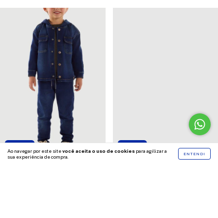
29
%
OFF
50
%
OFF
Ao navegar por este site
você aceita o uso de cookies
para agilizar a
ENTENDI
sua experiência de compra.
Calça Jeans Moletom Infantil
Conjunto Bebê Jaqueta Com
Com Elastano Up Baby
Orelhinhas E Calça Matelassê
Up Baby
R$224,90
R$159,90
R$299,90
R$149,90
2 cores
COMPRAR