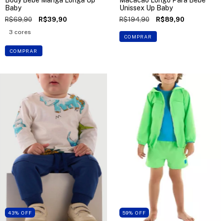
Body Bebê Manga Longa Up
Macacão Longo Para Bebê
Baby
Unissex Up Baby
R$69,90
R$39,90
R$194,90
R$89,90
3 cores
COMPRAR
COMPRAR
43
%
OFF
59
%
OFF