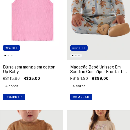
69
%
OFF
49
%
OFF
Blusa sem manga em cotton
Macacão Bebê Unissex Em
Up Baby
Suedine Com Zíper Frontal Up
Baby
R$113,90
R$35,00
R$194,90
R$99,00
4 cores
4 cores
COMPRAR
COMPRAR