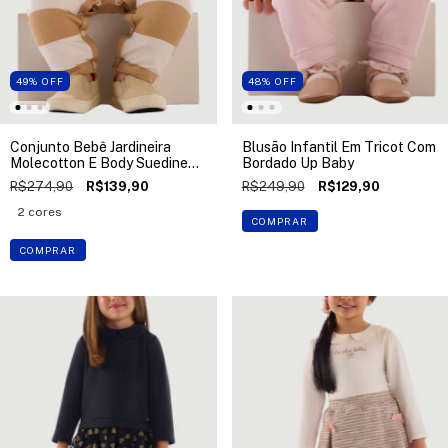
49
%
OFF
48
%
OFF
Conjunto Bebê Jardineira
Blusão Infantil Em Tricot Com
Molecotton E Body Suedine
Bordado Up Baby
Up Baby
R$274,90
R$139,90
R$249,90
R$129,90
2 cores
COMPRAR
COMPRAR