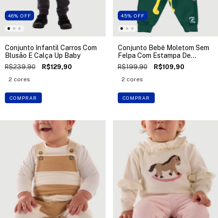
46
%
OFF
45
%
OFF
Conjunto Infantil Carros Com
Conjunto Bebê Moletom Sem
Blusão E Calça Up Baby
Felpa Com Estampa De
Dinossauro Up Baby
R$239,90
R$129,90
R$199,90
R$109,90
2 cores
2 cores
COMPRAR
COMPRAR