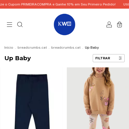
COMPRA e Ganhe 10% em Seu Primeiro Pedido!
Utilize o Cupom PRIMEIRA
0
Início
.
breadcrumbs.cat
.
breadcrumbs.cat
.
Up Baby
Up Baby
FILTRAR