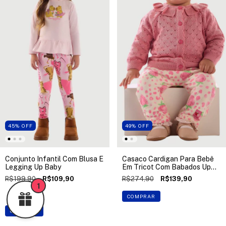
45
%
OFF
49
%
OFF
Conjunto Infantil Com Blusa E
Casaco Cardigan Para Bebê
Legging Up Baby
Em Tricot Com Babados Up
Baby
R$199,90
R$109,90
R$274,90
R$139,90
1
2 cores
COMPRAR
COMPRAR