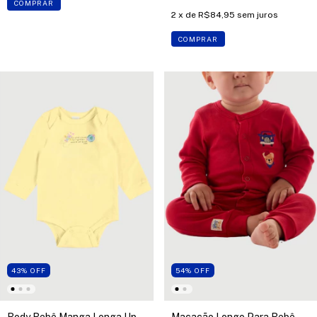
COMPRAR
2
x de
R$84,95
sem juros
COMPRAR
43
%
OFF
54
%
OFF