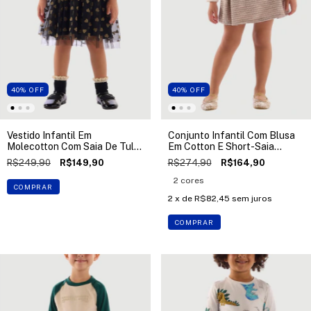
40
%
OFF
40
%
OFF
Vestido Infantil Em
Conjunto Infantil Com Blusa
Molecotton Com Saia De Tule
Em Cotton E Short-Saia
Up Baby
Tweed Up Baby
R$249,90
R$149,90
R$274,90
R$164,90
2 cores
COMPRAR
2
x de
R$82,45
sem juros
COMPRAR