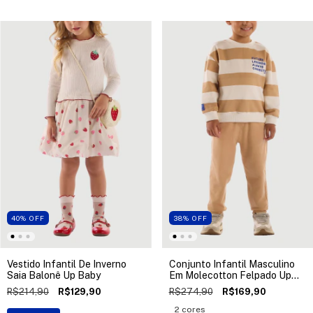
40
%
OFF
38
%
OFF
Vestido Infantil De Inverno
Conjunto Infantil Masculino
Saia Balonê Up Baby
Em Molecotton Felpado Up
Baby
R$214,90
R$129,90
R$274,90
R$169,90
2 cores