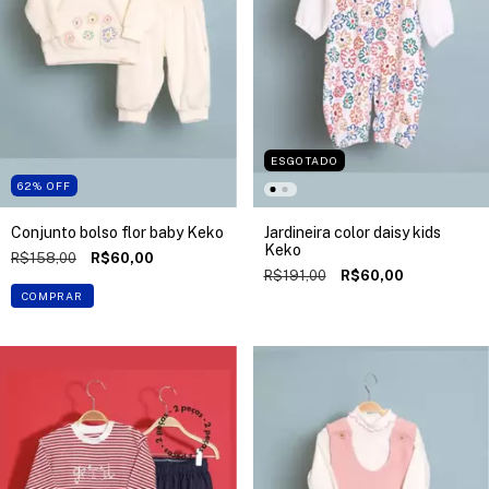
ESGOTADO
62
%
OFF
Conjunto bolso flor baby Keko
Jardineira color daisy kids
Keko
R$158,00
R$60,00
R$191,00
R$60,00
COMPRAR