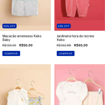
62
%
OFF
63
%
OFF
Macacão arremesso Keko
Jardineira hora do recreio
Baby
Keko
R$130,00
R$50,00
R$162,99
R$60,00
COMPRAR
COMPRAR