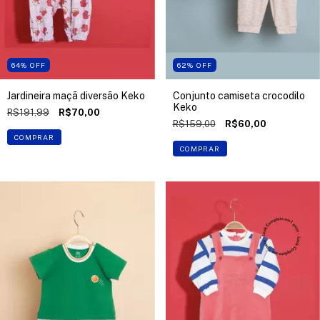
64
%
OFF
62
%
OFF
Jardineira maçã diversão Keko
Conjunto camiseta crocodilo
Keko
R$191,99
R$70,00
R$159,00
R$60,00
COMPRAR
COMPRAR