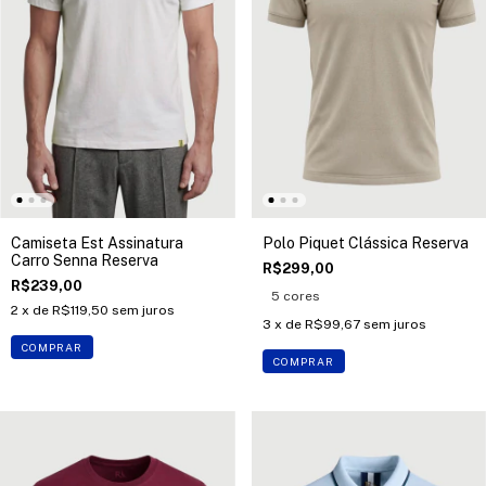
Camiseta Est Assinatura
Polo Piquet Clássica Reserva
Carro Senna Reserva
R$299,00
R$239,00
5 cores
2
x de
R$119,50
sem juros
3
x de
R$99,67
sem juros
COMPRAR
COMPRAR