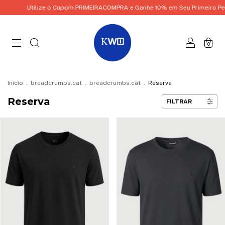
Utilize o Cupom PRIMEIRACOMPRA e Ganhe 10% em Seu Primeiro Pedid
0
Início
.
breadcrumbs.cat
.
breadcrumbs.cat
.
Reserva
Reserva
FILTRAR