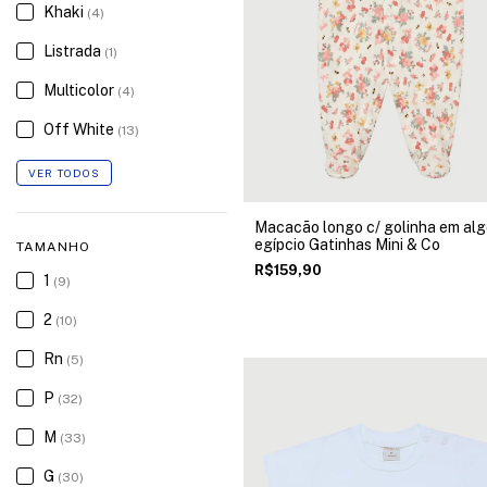
Khaki
(4)
Listrada
(1)
Multicolor
(4)
Off White
(13)
VER TODOS
Macacão longo c/ golinha em al
egípcio Gatinhas Mini & Co
TAMANHO
R$159,90
1
(9)
2
(10)
Rn
(5)
P
(32)
M
(33)
G
(30)