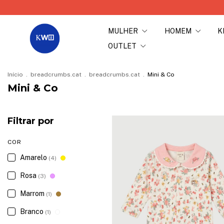
MULHER
HOMEM
K
OUTLET
Início
.
breadcrumbs.cat
.
breadcrumbs.cat
.
Mini & Co
Mini & Co
Filtrar por
COR
Amarelo
(4)
Rosa
(3)
Marrom
(1)
Branco
(1)