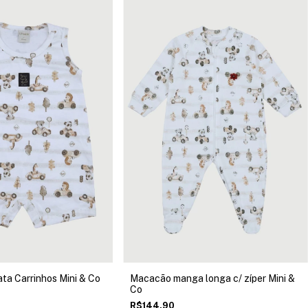
a Carrinhos Mini & Co
Macacão manga longa c/ zíper Mini &
Co
R$144,90