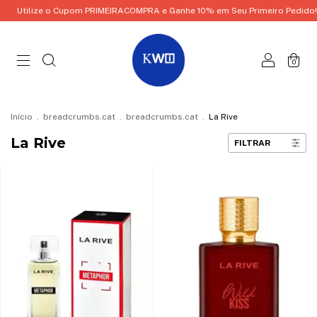
lize o Cupom PRIMEIRACOMPRA e Ganhe 10% em Seu Primeiro Pedido!
Ut
0
Início
.
breadcrumbs.cat
.
breadcrumbs.cat
.
La Rive
La Rive
FILTRAR